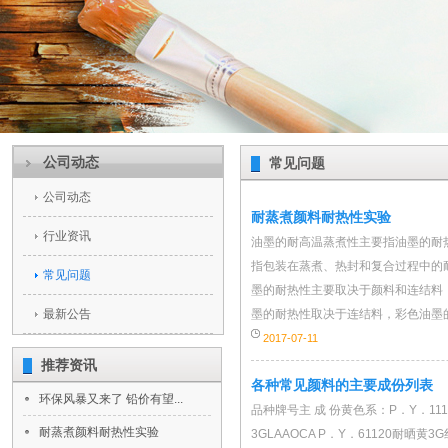
公司动态
常见问题
公司动态
耐蒸煮颜料耐热性实验
行业资讯
油墨的耐高温蒸煮性主要指油墨的耐
指包装在蒸煮、热封和复合过程中的
常见问题
墨的耐热性主要取决于颜料和连结料
最新公告
墨的耐热性取决于连结料，彩色油墨的
2017-07-11
推荐资讯
各种常见颜料的主要成份列表
环保风暴又来了 铅价有望...
品种牌号主 成 份黄色系：P．Y．111
耐蒸煮颜料耐热性实验
3GLAAOCA P．Y．61120耐晒黄3G